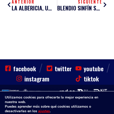
ANTERIOR
SIGUIENTE
LA ALBERICIA, UN FORTÍN PARA LOS SANTANDERINOS
BLENDIO SINFÍN SANTANDER ALCANZA LAS NUBES DEL LIDERATO
/
/
facebook
twitter
youtube
instagram
tiktok
Utilizamos cookies para ofrecerte la mejor experiencia en
nuestra web.
CLUB
HAZTE SOCIO
NOTICIAS
CONTACTO
Puedes aprender más sobre qué cookies utilizamos o
Sinfin. Todos los derechos reservados
desactivarlas en los
ajustes
.