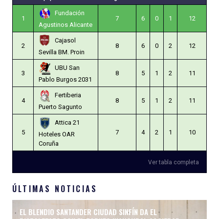
Fundación
1
7
6
0
1
12
Agustinos Alicante
Cajasol
2
8
6
0
2
12
Sevilla BM. Proin
UBU San
3
8
5
1
2
11
Pablo Burgos 2031
Fertiberia
4
8
5
1
2
11
Puerto Sagunto
Attica 21
5
7
4
2
1
10
Hoteles OAR
Coruña
Ver tabla completa
ÚLTIMAS NOTICIAS
EL BLENDIO SANTANDER CIUDAD SINFÍN DA EL