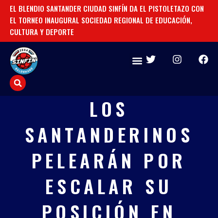
Ir
EL BLENDIO SANTANDER CIUDAD SINFÍN DA EL PISTOLETAZO CON
TO
al
EL TORNEO INAUGURAL SOCIEDAD REGIONAL DE EDUCACIÓN,
CU
contenido
CULTURA Y DEPORTE
T
I
F
w
n
a
i
s
c
t
t
e
t
a
b
LOS
e
g
o
r
r
o
SANTANDERINOS
a
k
m
PELEARÁN POR
ESCALAR SU
POSICIÓN EN