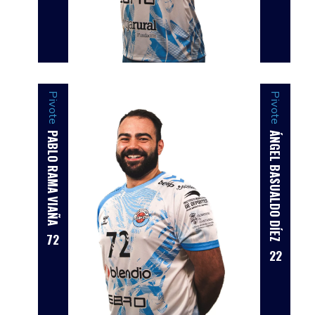
Pivote
Pivote
PABLO RAMA VIAÑA
ÁNGEL BASUALDO DÍEZ
72
22