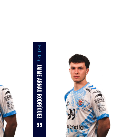
Ext. Izq.
JAIME ARNAU RODRÍGUEZ
99