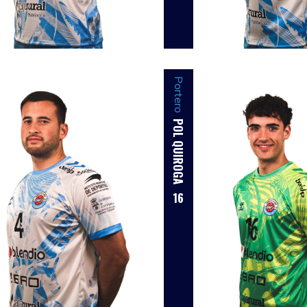
Portero
POL QUIROGA
16