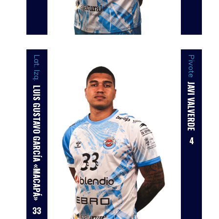
Lat. Izq.
Pivote
JAVI VALVERDE
LUIS GUSTAVO GARCÍA «MACAPÁ»
4
33