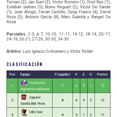
Torriani (2), Jan Gurri (2), Victor Romero (1), Oriol Rey (1),
Esteban salinas (5), Bruno Reguart (2), Victor De Sande
(1), Joan Amigó, Ferran Castillo, Sergi Franco (4), David
Roca (3), Antonio García (8), Marc Guàrdia y Rangel Da
Rosa
Parciales:
2-3, 6-7, 10-10, 11-11, 14-12, 18-14, 20-17,
24-19, 26-21, 27-26, 30-30, 34-30
Árbitro:
Luis Ignacio Colmenero y Víctor Rollán
CLASIFICACIÓN
Pos
Equipo
P.Jugados
V
E
D
Puntos
Fundación
1
7
6
0
1
12
Agustinos Alicante
Cajasol
2
8
6
0
2
12
Sevilla BM. Proin
UBU San
3
8
5
1
2
11