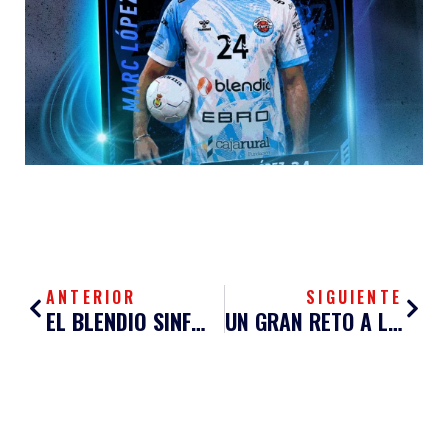
Ant
Sigu
ANTERIOR
SIGUIENTE
EL BLENDIO SINFÍN LUCHARÁ POR VOLVER A LA SENDA DE LA VICTORIA
UN GRAN RETO A LA VISTA PARA EL BLENDIO SINFÍN