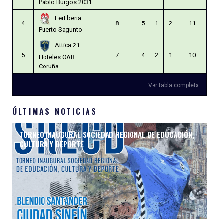
Pablo Burgos 2031
Fertiberia
4
8
5
1
2
11
Puerto Sagunto
Attica 21
5
7
4
2
1
10
Hoteles OAR
Coruña
Ver tabla completa
ÚLTIMAS NOTICIAS
TORNEO INAUGURAL SOCIEDAD REGIONAL DE EDUCACIÓN,
CULTURA Y DEPORTE