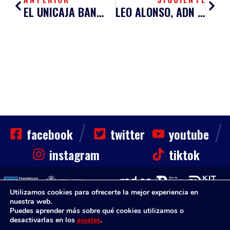
EL UNICAJA BANCO SINFÍN A PUNTO DE SUMAR
LEO ALONSO, ADN DEL SINFÍN, SEGUIRÁ EN EL EQUIPO SANTANDERINO
/
/
facebook
twitter
youtube
instagram
tiktok
Utilizamos cookies para ofrecerte la mejor experiencia en
nuestra web.
CLUB
HAZTE SOCIO
NOTICIAS
CONTACTO
Puedes aprender más sobre qué cookies utilizamos o
Sinfin. Todos los derechos reservados
desactivarlas en los
ajustes
.