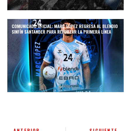
COMUNICADO OFICIAL: MARC LÓPEZ REGRESA AL BLENDIO
SINFÍN SANTANDER PARA REFORZAR LA PRIMERA LÍNEA
Ant
Sigu
ANTERIOR
SIGUIENTE