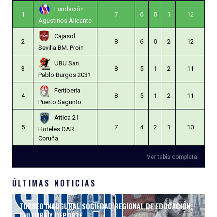
Fundación
1
7
6
0
1
12
Agustinos Alicante
Cajasol
2
8
6
0
2
12
Sevilla BM. Proin
UBU San
3
8
5
1
2
11
Pablo Burgos 2031
Fertiberia
4
8
5
1
2
11
Puerto Sagunto
Attica 21
5
7
4
2
1
10
Hoteles OAR
Coruña
Ver tabla completa
ÚLTIMAS NOTICIAS
TORNEO INAUGURAL SOCIEDAD REGIONAL DE EDUCACIÓN,
CULTURA Y DEPORTE