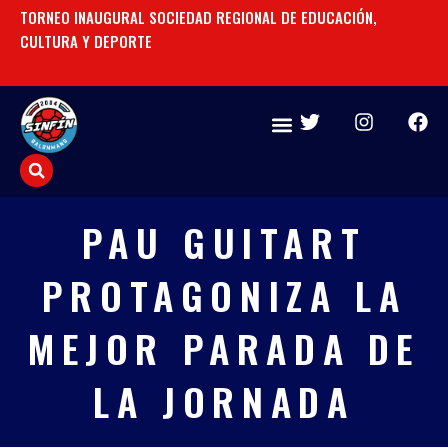
Ir
TORNEO INAUGURAL SOCIEDAD REGIONAL DE EDUCACIÓN,
UN
al
CULTURA Y DEPORTE
contenido
T
I
F
w
n
a
i
s
c
t
t
e
t
a
b
e
g
o
PAU GUITART
r
r
o
a
k
PROTAGONIZA LA
m
MEJOR PARADA DE
LA JORNADA