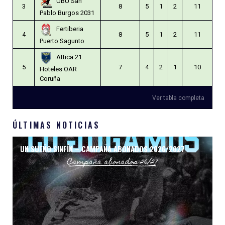
UBU San
3
8
5
1
2
11
Pablo Burgos 2031
Fertiberia
4
8
5
1
2
11
Puerto Sagunto
Attica 21
5
7
4
2
1
10
Hoteles OAR
Coruña
Ver tabla completa
ÚLTIMAS NOTICIAS
UN SUEÑO SINFÍN – CAMPAÑA ABONADOS 2026/2027