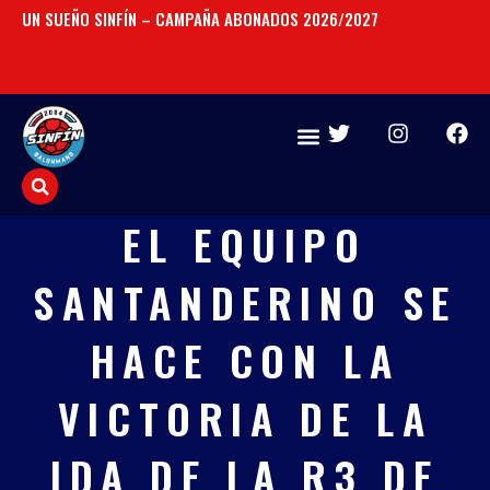
Ir
UN SUEÑO SINFÍN – CAMPAÑA ABONADOS 2026/2027
CO
al
SA
contenido
T
I
F
w
n
a
i
s
c
t
t
e
t
a
b
EL EQUIPO
e
g
o
r
r
o
SANTANDERINO SE
a
k
m
HACE CON LA
VICTORIA DE LA
IDA DE LA R3 DE