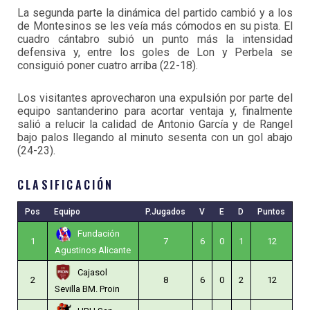
La segunda parte la dinámica del partido cambió y a los
de Montesinos se les veía más cómodos en su pista. El
cuadro cántabro subió un punto más la intensidad
defensiva y, entre los goles de Lon y Perbela se
consiguió poner cuatro arriba (22-18).
Los visitantes aprovecharon una expulsión por parte del
equipo santanderino para acortar ventaja y, finalmente
salió a relucir la calidad de Antonio García y de Rangel
bajo palos llegando al minuto sesenta con un gol abajo
(24-23).
CLASIFICACIÓN
Pos
Equipo
P.Jugados
V
E
D
Puntos
Fundación
1
7
6
0
1
12
Agustinos Alicante
Cajasol
2
8
6
0
2
12
Sevilla BM. Proin