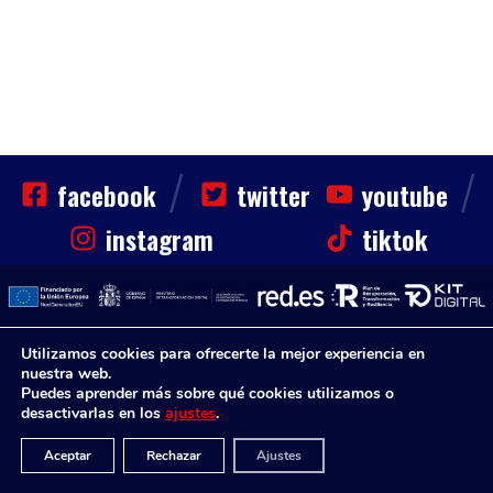
/
/
facebook
twitter
youtube
instagram
tiktok
Utilizamos cookies para ofrecerte la mejor experiencia en
CLUB
HAZTE SOCIO
NOTICIAS
CONTACTO
Sinfin. Todos los derechos reservados
nuestra web.
Puedes aprender más sobre qué cookies utilizamos o
Aviso Legal
Política de Privacidad
Aviso Legal
desactivarlas en los
ajustes
.
Diseño Web por
Aceptar
Rechazar
Ajustes
Disenium