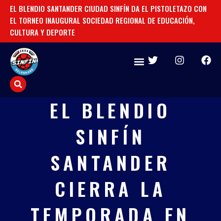
Ir
EL BLENDIO SANTANDER CIUDAD SINFÍN DA EL PISTOLETAZO CON
TO
al
EL TORNEO INAUGURAL SOCIEDAD REGIONAL DE EDUCACIÓN,
CU
contenido
CULTURA Y DEPORTE
T
I
F
w
n
a
i
s
c
t
t
e
t
a
b
EL BLENDIO
e
g
o
r
r
o
SINFÍN
a
k
m
SANTANDER
CIERRA LA
TEMPORADA EN