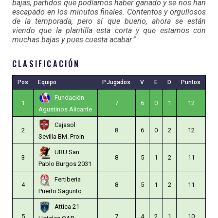
bajas, partidos que podíamos haber ganado y se nos han
escapado en los minutos finales. Contentos y orgullosos
de la temporada, pero sí que bueno, ahora se están
viendo que la plantilla esta corta y que estamos con
muchas bajas y pues cuesta acabar.”
CLASIFICACIÓN
Pos
Equipo
P.Jugados
V
E
D
Puntos
Fundación
1
7
6
0
1
12
Agustinos Alicante
Cajasol
2
8
6
0
2
12
Sevilla BM. Proin
UBU San
3
8
5
1
2
11
Pablo Burgos 2031
Fertiberia
4
8
5
1
2
11
Puerto Sagunto
Attica 21
5
7
4
2
1
10