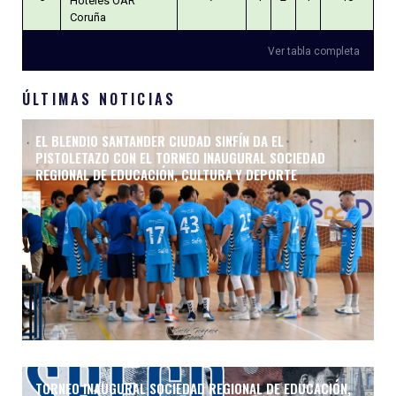
Hoteles OAR
Coruña
Ver tabla completa
ÚLTIMAS NOTICIAS
EL BLENDIO SANTANDER CIUDAD SINFÍN DA EL
PISTOLETAZO CON EL TORNEO INAUGURAL SOCIEDAD
REGIONAL DE EDUCACIÓN, CULTURA Y DEPORTE
TORNEO INAUGURAL SOCIEDAD REGIONAL DE EDUCACIÓN,