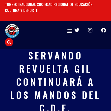
Ir
TORNEO INAUGURAL SOCIEDAD REGIONAL DE EDUCACIÓN,
UN
al
CULTURA Y DEPORTE
contenido
T
I
F
w
n
a
i
s
c
t
t
e
t
a
b
SERVANDO
e
g
o
r
r
o
REVUELTA GIL
a
k
m
CONTINUARÁ A
LOS MANDOS DEL
C.D.E.