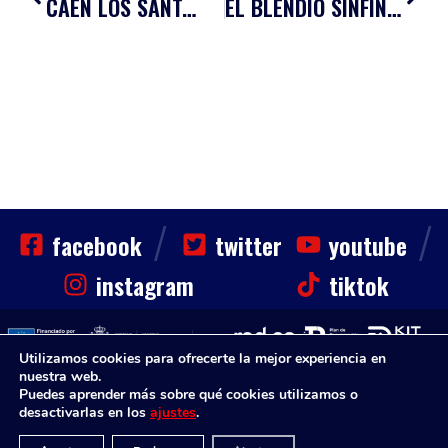
CAEN LOS SANTANDERINOS ANTE UN GRAN FRAIKIN GRANOLLERS
EL BLENDIO SINFÍN PELEARÁ POR UNA SEGUNDA OPORTUNIDAD
/
/
facebook
twitter
youtube
instagram
tiktok
Utilizamos cookies para ofrecerte la mejor experiencia en
nuestra web.
CLUB
HAZTE SOCIO
NOTICIAS
CONTACTO
Puedes aprender más sobre qué cookies utilizamos o
Sinfin. Todos los derechos reservados
desactivarlas en los
ajustes
.
Aviso Legal
Política de Privacidad
Aviso Legal