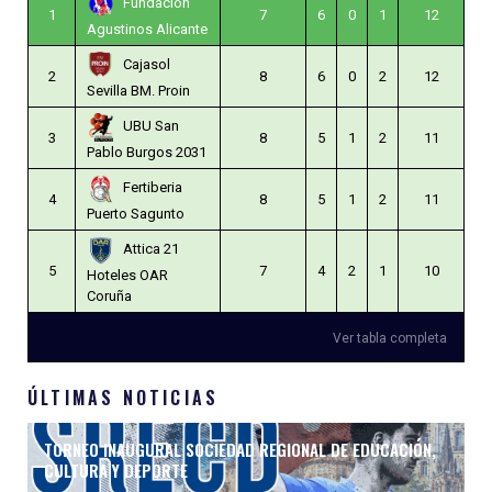
Fundación
1
7
6
0
1
12
Agustinos Alicante
Cajasol
2
8
6
0
2
12
Sevilla BM. Proin
UBU San
3
8
5
1
2
11
Pablo Burgos 2031
Fertiberia
4
8
5
1
2
11
Puerto Sagunto
Attica 21
5
7
4
2
1
10
Hoteles OAR
Coruña
Ver tabla completa
ÚLTIMAS NOTICIAS
TORNEO INAUGURAL SOCIEDAD REGIONAL DE EDUCACIÓN,
CULTURA Y DEPORTE