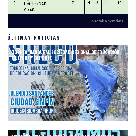
5
7
4
2
1
10
Hoteles OAR
Coruña
Ver tabla completa
ÚLTIMAS NOTICIAS
TORNEO INAUGURAL SOCIEDAD REGIONAL DE EDUCACIÓN,
CULTURA Y DEPORTE