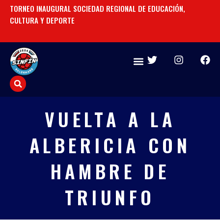
Ir
TORNEO INAUGURAL SOCIEDAD REGIONAL DE EDUCACIÓN,
UN
al
CULTURA Y DEPORTE
contenido
T
I
F
w
n
a
i
s
c
t
t
e
t
a
b
e
g
o
VUELTA A LA
r
r
o
a
k
ALBERICIA CON
m
HAMBRE DE
TRIUNFO