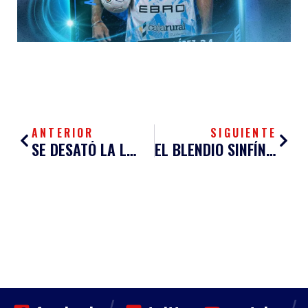
Ant
Sigu
ANTERIOR
SIGUIENTE
SE DESATÓ LA LOCURA SANTANDERINA
EL BLENDIO SINFÍN EMPATA EN CASA PERO CON SABOR A POCO