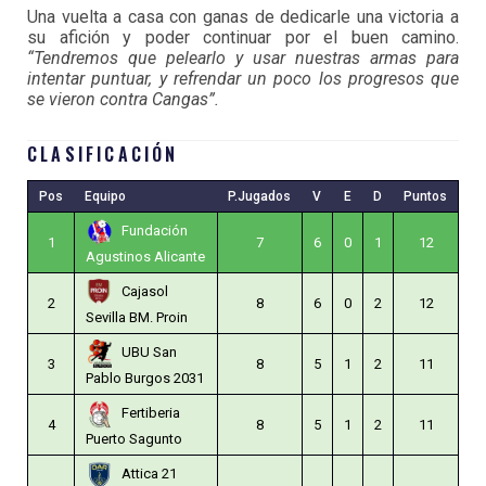
Una vuelta a casa con ganas de dedicarle una victoria a
su afición y poder continuar por el buen camino.
“Tendremos que pelearlo y usar nuestras armas para
intentar puntuar, y refrendar un poco los progresos que
se vieron contra Cangas”.
CLASIFICACIÓN
Pos
Equipo
P.Jugados
V
E
D
Puntos
Fundación
1
7
6
0
1
12
Agustinos Alicante
Cajasol
2
8
6
0
2
12
Sevilla BM. Proin
UBU San
3
8
5
1
2
11
Pablo Burgos 2031
Fertiberia
4
8
5
1
2
11
Puerto Sagunto
Attica 21