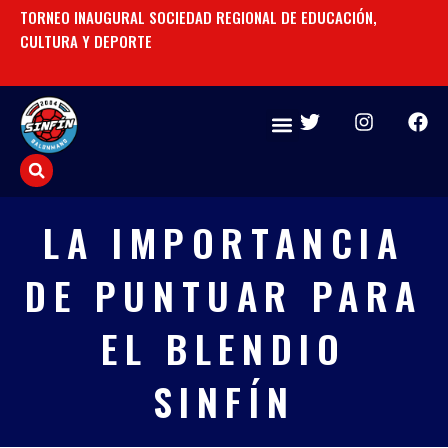
Ir
TORNEO INAUGURAL SOCIEDAD REGIONAL DE EDUCACIÓN,
UN
al
CULTURA Y DEPORTE
contenido
T
I
F
w
n
a
i
s
c
t
t
e
t
a
b
e
g
o
LA IMPORTANCIA
r
r
o
a
k
DE PUNTUAR PARA
m
EL BLENDIO
SINFÍN