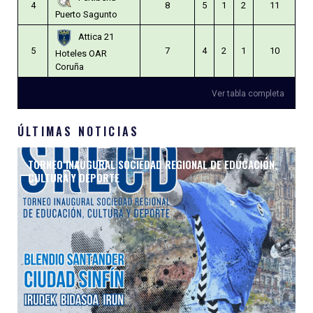
4
8
5
1
2
11
Puerto Sagunto
Attica 21
5
7
4
2
1
10
Hoteles OAR
Coruña
Ver tabla completa
ÚLTIMAS NOTICIAS
TORNEO INAUGURAL SOCIEDAD REGIONAL DE EDUCACIÓN,
CULTURA Y DEPORTE