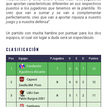
que aportan características diferentes en sus respectivos
puestos a los jugadores que tenemos en la plantilla. Yo
creo que van a sumar y se van a complementar
perfectamente, creo que van a aportar riqueza a nuestro
juego y a nuestra defensa”.
Un partido con mucha hambre por puntuar para los dos
equipos, el cual sin lugar a duda será un espectáculo.
CLASIFICACIÓN
Pos
Equipo
P.Jugados
V
E
D
Puntos
Fundación
1
7
6
0
1
12
Agustinos Alicante
Cajasol
2
8
6
0
2
12
Sevilla BM. Proin
UBU San
3
8
5
1
2
11
Pablo Burgos 2031
Fertiberia