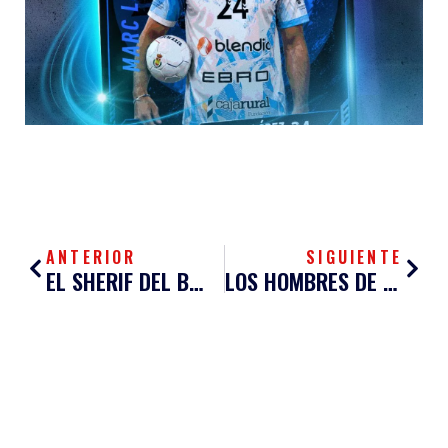
Ant
Sigu
ANTERIOR
SIGUIENTE
EL SHERIF DEL BLENDIO SINFÍN ESTÁ DE VUELTA
LOS HOMBRES DE GARABAYA NO LOGRAN BRILLAR EN TIERRAS SEGOVIANAS