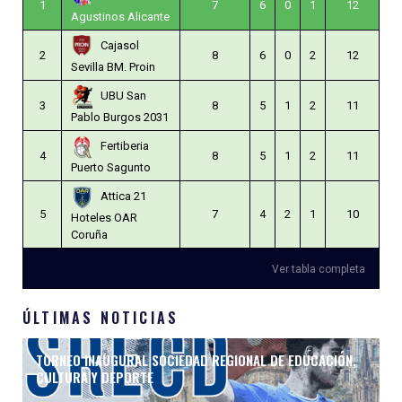
1
7
6
0
1
12
Agustinos Alicante
Cajasol
2
8
6
0
2
12
Sevilla BM. Proin
UBU San
3
8
5
1
2
11
Pablo Burgos 2031
Fertiberia
4
8
5
1
2
11
Puerto Sagunto
Attica 21
5
7
4
2
1
10
Hoteles OAR
Coruña
Ver tabla completa
ÚLTIMAS NOTICIAS
TORNEO INAUGURAL SOCIEDAD REGIONAL DE EDUCACIÓN,
CULTURA Y DEPORTE