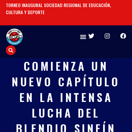
Ir
TORNEO INAUGURAL SOCIEDAD REGIONAL DE EDUCACIÓN,
UN
al
CULTURA Y DEPORTE
contenido
T
I
F
w
n
a
i
s
c
t
t
e
t
a
b
COMIENZA UN
e
g
o
r
r
o
NUEVO CAPÍTULO
a
k
m
EN LA INTENSA
LUCHA DEL
BLENDIO SINFÍN