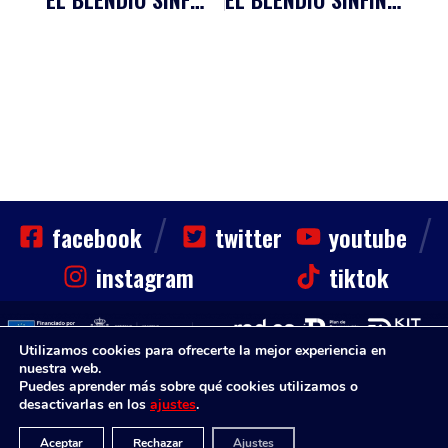
/
/
facebook
twitter
youtube
instagram
tiktok
Utilizamos cookies para ofrecerte la mejor experiencia en
nuestra web.
CLUB
HAZTE SOCIO
NOTICIAS
CONTACTO
Puedes aprender más sobre qué cookies utilizamos o
Sinfin. Todos los derechos reservados
desactivarlas en los
ajustes
.
Aviso Legal
Política de Privacidad
Aviso Legal
Aceptar
Rechazar
Ajustes
Disenium