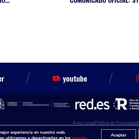
/
/
er
youtube
Aviso Legal
Política de Privacidad
A
Disenium
Diseño Web por
mejor experiencia en nuestra web.
Aceptar
s utilizamos o desactivarlas en los
ajustes
.