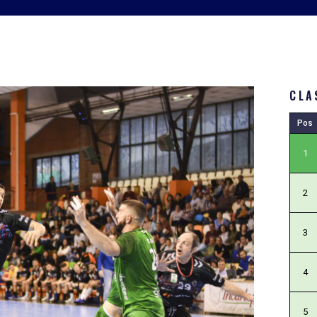
CLA
Pos
1
2
3
4
5