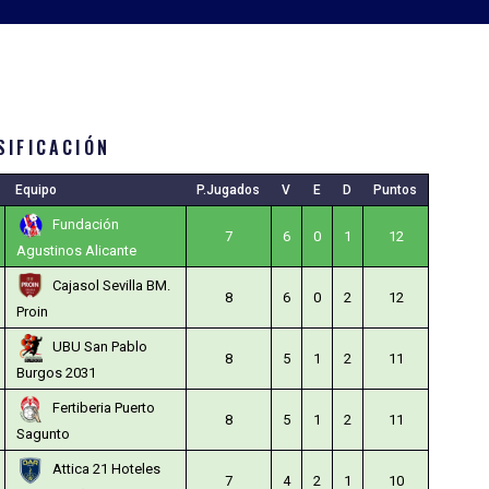
SIFICACIÓN
Equipo
P.Jugados
V
E
D
Puntos
Fundación
7
6
0
1
12
Agustinos Alicante
Cajasol Sevilla BM.
8
6
0
2
12
Proin
UBU San Pablo
8
5
1
2
11
Burgos 2031
Fertiberia Puerto
8
5
1
2
11
Sagunto
Attica 21 Hoteles
7
4
2
1
10