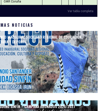
OAR Coruña
Ver tabla completa
IMAS NOTICIAS
NEO INAUGURAL SOCIEDAD REGIONAL DE EDUCACIÓN,
TURA Y DEPORTE
SUEÑO SINFÍN – CAMPAÑA ABONADOS 2026/2027