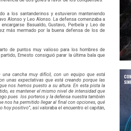
do a los santanderinos y estuvieron manteniendo
tavo Alonso y Leo Alonso. La defensa comenzaba a
e encargarse Basualdo, Gustavo, Perbela y Leo de
vez más mermado por la buena defensa de los de
parto de puntos muy valioso para los hombres de
partido, Ernesto consiguió parar la última bala que
 una cancha muy difícil, con un equipo que está
COM
 con unas expectativas que está creando porque las
SIN
que nos hemos puesto a su altura. En esta pista la
rtido, es mantener el mismo nivel de intensidad que
Luego pues los porteros y la defensa nuestra también
e nos ha permitido llegar al final con opciones, qué
o hoy positivo
”, así valoraba el encuentro el capitán,