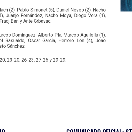
 Mach (2), Pablo Simonet (5), Daniel Neves (2), Nacho
(4), Juanjo Fernández, Nacho Moya, Diego Vera (1),
Fradj Ben y Ante Grbavac.
arcos Domínguez, Alberto Pla, Marcos Aguilella (1),
l Basualdo, Oscar García, Herrero Lon (4), Joao
esto Sánchez.
-20, 23-20, 26-23, 27-26 y 29-29.
UN GRAN RETO A LA VISTA PARA EL BLENDIO SINFÍN