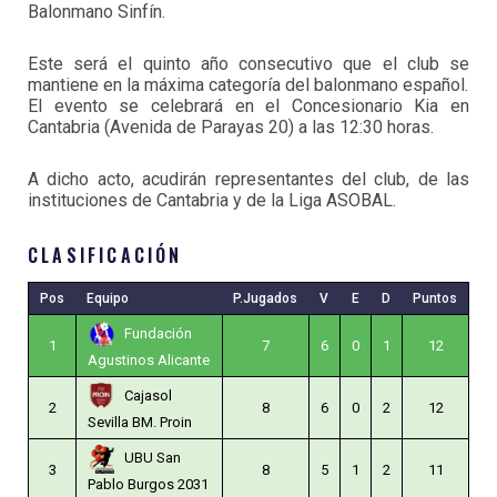
Balonmano Sinfín.
Este será el quinto año consecutivo que el club se
mantiene en la máxima categoría del balonmano español.
El evento se celebrará en el Concesionario Kia en
Cantabria (Avenida de Parayas 20) a las 12:30 horas.
A dicho acto, acudirán representantes del club, de las
instituciones de Cantabria y de la Liga ASOBAL.
CLASIFICACIÓN
Pos
Equipo
P.Jugados
V
E
D
Puntos
Fundación
1
7
6
0
1
12
Agustinos Alicante
Cajasol
2
8
6
0
2
12
Sevilla BM. Proin
UBU San
3
8
5
1
2
11
Pablo Burgos 2031