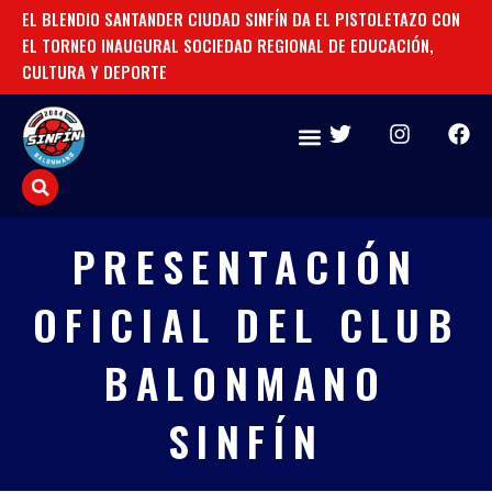
Ir
EL BLENDIO SANTANDER CIUDAD SINFÍN DA EL PISTOLETAZO CON
TO
al
EL TORNEO INAUGURAL SOCIEDAD REGIONAL DE EDUCACIÓN,
CU
contenido
CULTURA Y DEPORTE
T
I
F
w
n
a
i
s
c
t
t
e
t
a
b
e
g
o
PRESENTACIÓN
r
r
o
a
k
OFICIAL DEL CLUB
m
BALONMANO
SINFÍN