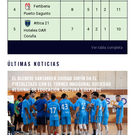
Fertiberia
4
8
5
1
2
11
Puerto Sagunto
Attica 21
5
7
4
2
1
10
Hoteles OAR
Coruña
Ver tabla completa
ÚLTIMAS NOTICIAS
EL BLENDIO SANTANDER CIUDAD SINFÍN DA EL
PISTOLETAZO CON EL TORNEO INAUGURAL SOCIEDAD
REGIONAL DE EDUCACIÓN, CULTURA Y DEPORTE