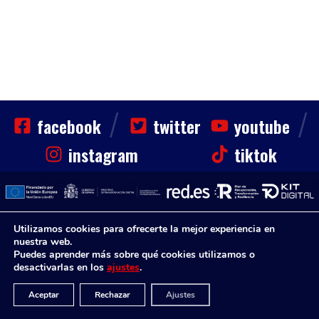
/
/
facebook
twitter
youtube
instagram
tiktok
Utilizamos cookies para ofrecerte la mejor experiencia en
CLUB
HAZTE SOCIO
NOTICIAS
CONTACTO
Sinfin. Todos los derechos reservados
nuestra web.
Puedes aprender más sobre qué cookies utilizamos o
Aviso Legal
Política de Privacidad
Aviso Legal
desactivarlas en los
ajustes
.
Diseño Web por
Aceptar
Rechazar
Ajustes
Disenium