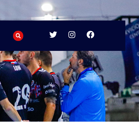
T
I
F
w
n
a
i
s
c
t
t
e
t
a
b
e
g
o
r
r
o
a
k
m