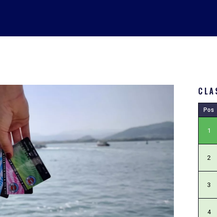
CLA
Pos
1
2
3
4