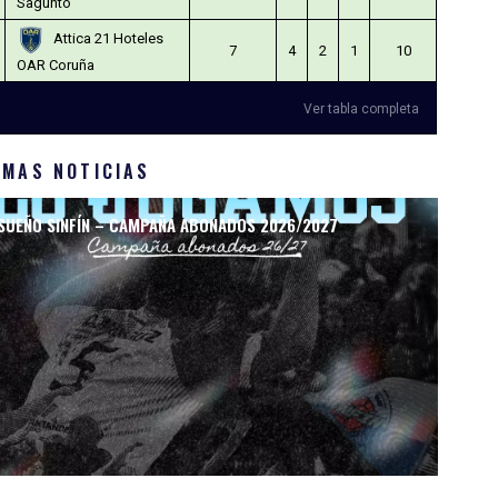
Sagunto
Attica 21 Hoteles
7
4
2
1
10
OAR Coruña
Ver tabla completa
IMAS NOTICIAS
SUEÑO SINFÍN – CAMPAÑA ABONADOS 2026/2027