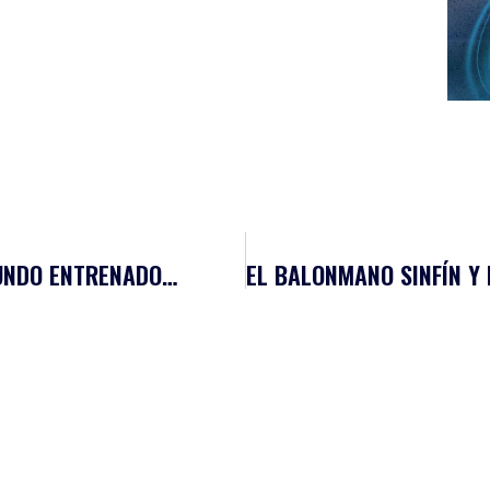
COMUNICADO OFICIAL: ALBERTO PLA, SEGUNDO ENTRENADOR DEL BLENDIO SINFÍN SANTANDER