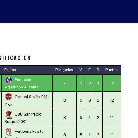
SIFICACIÓN
Equipo
P.Jugados
V
E
D
Puntos
Fundación
7
6
0
1
12
Agustinos Alicante
Cajasol Sevilla BM.
8
6
0
2
12
Proin
UBU San Pablo
8
5
1
2
11
Burgos 2031
Fertiberia Puerto
8
5
1
2
11