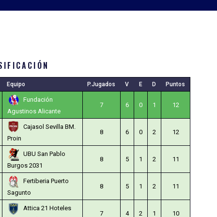
SIFICACIÓN
Equipo
P.Jugados
V
E
D
Puntos
Fundación
7
6
0
1
12
Agustinos Alicante
Cajasol Sevilla BM.
8
6
0
2
12
Proin
UBU San Pablo
8
5
1
2
11
Burgos 2031
Fertiberia Puerto
8
5
1
2
11
Sagunto
Attica 21 Hoteles
7
4
2
1
10