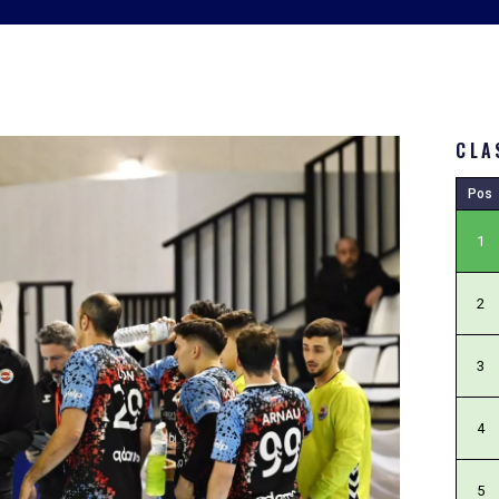
CLA
Pos
1
2
3
4
5