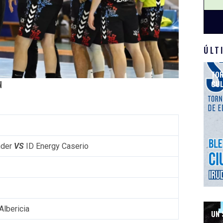
ÚLT
TOR
CUL
N
nder
VS
ID Energy Caserio
Albericia
UN 