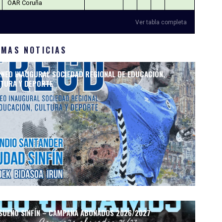
OAR Coruña
Ver tabla completa
IMAS NOTICIAS
NEO INAUGURAL SOCIEDAD REGIONAL DE EDUCACIÓN,
TURA Y DEPORTE
SUEÑO SINFÍN – CAMPAÑA ABONADOS 2026/2027