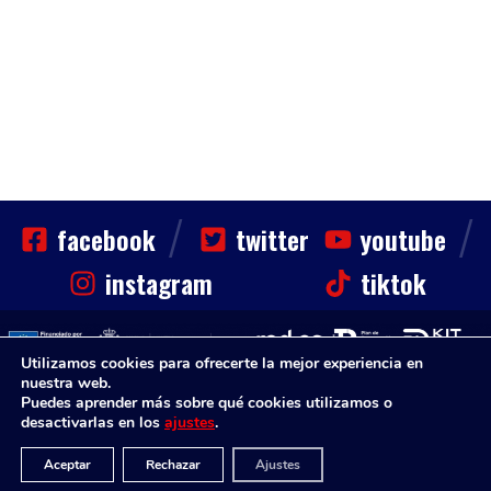
/
/
facebook
twitter
youtube
instagram
tiktok
Utilizamos cookies para ofrecerte la mejor experiencia en
nuestra web.
CLUB
HAZTE SOCIO
NOTICIAS
CONTACTO
Puedes aprender más sobre qué cookies utilizamos o
Sinfin. Todos los derechos reservados
desactivarlas en los
ajustes
.
Aviso Legal
Política de Privacidad
Aviso Legal
Aceptar
Rechazar
Ajustes
Disenium
Diseño Web por