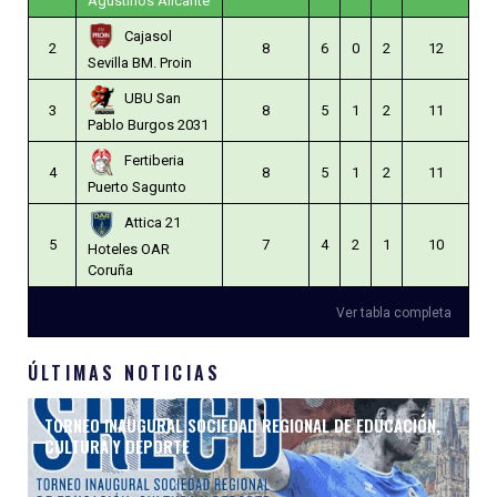
Agustinos Alicante
Cajasol
2
8
6
0
2
12
Sevilla BM. Proin
UBU San
3
8
5
1
2
11
Pablo Burgos 2031
Fertiberia
4
8
5
1
2
11
Puerto Sagunto
Attica 21
5
7
4
2
1
10
Hoteles OAR
Coruña
Ver tabla completa
ÚLTIMAS NOTICIAS
TORNEO INAUGURAL SOCIEDAD REGIONAL DE EDUCACIÓN,
CULTURA Y DEPORTE