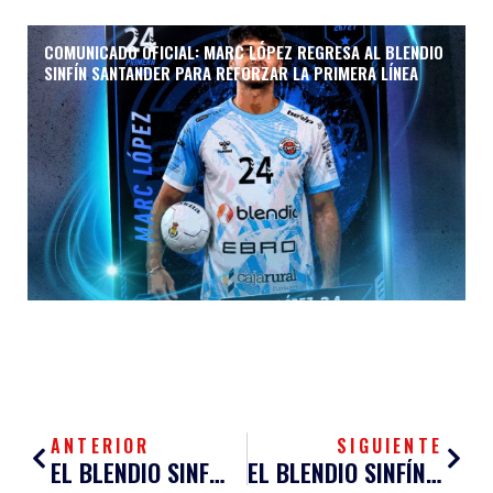
COMUNICADO OFICIAL: MARC LÓPEZ REGRESA AL BLENDIO
SINFÍN SANTANDER PARA REFORZAR LA PRIMERA LÍNEA
Ant
Sigu
ANTERIOR
SIGUIENTE
EL BLENDIO SINFÍN SANTANDER BUSCARÁ TEÑIR DE NEGRO SEVILLA
EL BLENDIO SINFÍN SANTANDER COMIENZA BRILLANTE EN LA COPA DEL REY