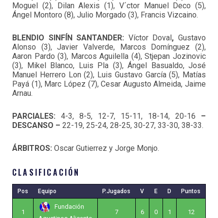
Moguel (2), Dilan Alexis (1), V´ctor Manuel Deco (5),
Ángel Montoro (8), Julio Morgado (3), Francis Vizcaino.
BLENDIO SINFÍN SANTANDER:
Víctor Doval
,
Gustavo
Alonso (3),
Javier Valverde, Marcos Domínguez (2),
Aaron Pardo (3), Marcos Aguilella (4), Stjepan Jozinovic
(3), Mikel Blanco, Luis Pla (3), Ángel Basualdo, José
Manuel Herrero Lon (2), Luis Gustavo García (5), Matías
Payá (1), Marc López (7), Cesar Augusto Almeida, Jaime
Arnau.
PARCIALES:
4-3, 8-5, 12-7, 15-11, 18-14, 20-16
–
DESCANSO –
22-19, 25-24, 28-25, 30-27, 33-30, 38-33.
ÁRBITROS:
Oscar Gutierrez y Jorge Monjo.
CLASIFICACIÓN
Pos
Equipo
P.Jugados
V
E
D
Puntos
Fundación
1
7
6
0
1
12