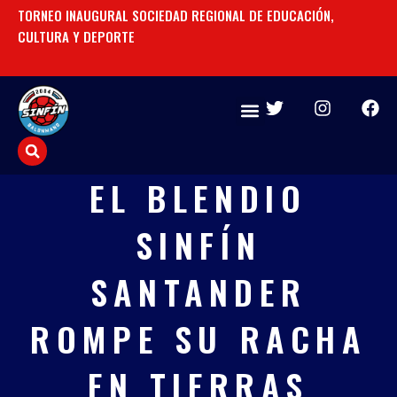
Ir
TORNEO INAUGURAL SOCIEDAD REGIONAL DE EDUCACIÓN,
UN
al
CULTURA Y DEPORTE
contenido
T
I
F
w
n
a
i
s
c
t
t
e
t
a
b
EL BLENDIO
e
g
o
r
r
o
SINFÍN
a
k
m
SANTANDER
ROMPE SU RACHA
EN TIERRAS