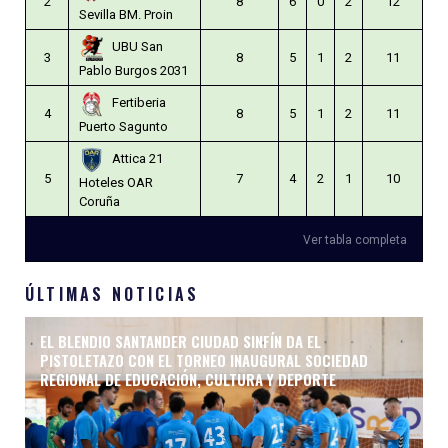
2
8
6
0
2
12
Sevilla BM. Proin
UBU San
3
8
5
1
2
11
Pablo Burgos 2031
Fertiberia
4
8
5
1
2
11
Puerto Sagunto
Attica 21
5
7
4
2
1
10
Hoteles OAR
Coruña
Ver tabla completa
ÚLTIMAS NOTICIAS
EL BLENDIO SANTANDER CIUDAD SINFÍN DA EL
PISTOLETAZO CON EL TORNEO INAUGURAL SOCIEDAD
REGIONAL DE EDUCACIÓN, CULTURA Y DEPORTE