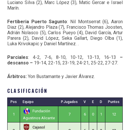
Luciano Silva (2), Marc López (3), Matic Gercar e Israel
Marín.
Fertiberia Puerto Sagunto
: Nil Montserrat (6), Aaron
Diaz (2), Alejandro Plaza (7), Francisco Thomas Joosten,
Adrián Nolasco (5), Carlos Pueyo (4), David García, Artur
Parera (2), David López, Seka Gallart, Diego Olba (1),
Luka Krivokapic y Daniel Martínez.
.
Parciales
: 4-2, 7-6, 8-10, 10-12, 13-13, 16-13
–
descanso –
19-14, 22-15, 23-19, 24-21, 25-22, 27-27.
Árbitros:
Yon Bustamante y Javier Álvarez.
CLASIFICACIÓN
Pos
Equipo
P.Jugados
V
E
D
Puntos
Fundación
1
7
6
0
1
12
Agustinos Alicante
Cajasol