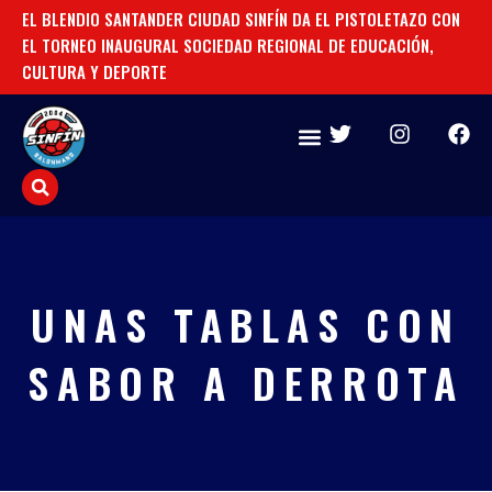
Ir
EL BLENDIO SANTANDER CIUDAD SINFÍN DA EL PISTOLETAZO CON
TO
al
EL TORNEO INAUGURAL SOCIEDAD REGIONAL DE EDUCACIÓN,
CU
contenido
CULTURA Y DEPORTE
T
I
F
w
n
a
i
s
c
t
t
e
t
a
b
e
g
o
r
r
o
a
k
UNAS TABLAS CON
m
SABOR A DERROTA