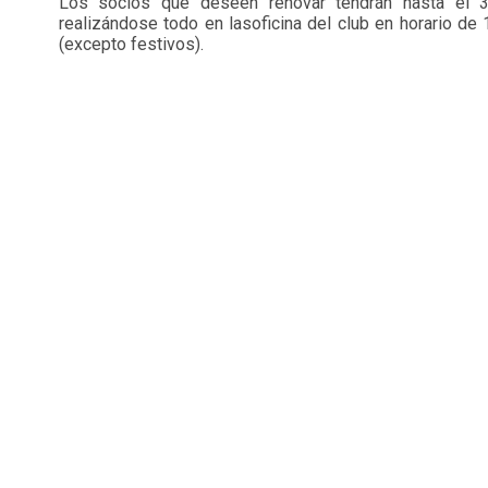
Los socios que deseen renovar tendrán hasta el 31
realizándose todo en lasoficina del club en horario de 
(excepto festivos).