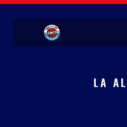
Ir
al
contenido
LA A