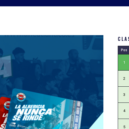
CLA
Pos
1
2
3
4
5