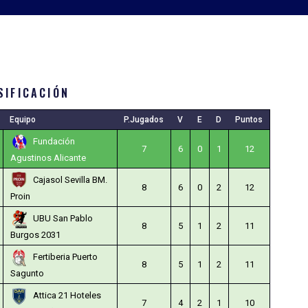
SIFICACIÓN
Equipo
P.Jugados
V
E
D
Puntos
Fundación
7
6
0
1
12
Agustinos Alicante
Cajasol Sevilla BM.
8
6
0
2
12
Proin
UBU San Pablo
8
5
1
2
11
Burgos 2031
Fertiberia Puerto
8
5
1
2
11
Sagunto
Attica 21 Hoteles
7
4
2
1
10