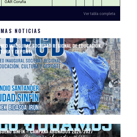
OAR Coruña
Ver tabla completa
IMAS NOTICIAS
NEO INAUGURAL SOCIEDAD REGIONAL DE EDUCACIÓN,
TURA Y DEPORTE
SUEÑO SINFÍN – CAMPAÑA ABONADOS 2026/2027