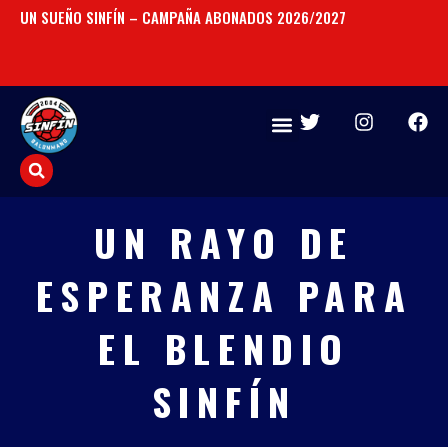
Ir
UN SUEÑO SINFÍN – CAMPAÑA ABONADOS 2026/2027
CO
al
SA
contenido
T
I
F
w
n
a
i
s
c
t
t
e
t
a
b
e
g
o
UN RAYO DE
r
r
o
a
k
ESPERANZA PARA
m
EL BLENDIO
SINFÍN