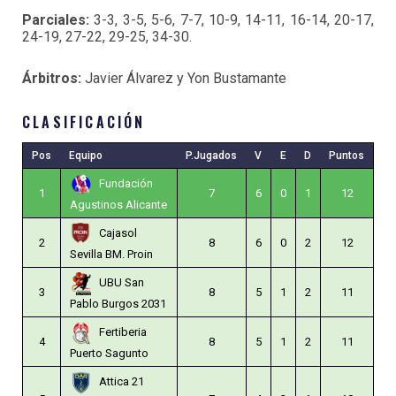
Parciales:
3-3, 3-5, 5-6, 7-7, 10-9, 14-11, 16-14, 20-17,
24-19, 27-22, 29-25, 34-30.
Árbitros:
Javier Álvarez y Yon Bustamante
CLASIFICACIÓN
Pos
Equipo
P.Jugados
V
E
D
Puntos
Fundación
1
7
6
0
1
12
Agustinos Alicante
Cajasol
2
8
6
0
2
12
Sevilla BM. Proin
UBU San
3
8
5
1
2
11
Pablo Burgos 2031
Fertiberia
4
8
5
1
2
11
Puerto Sagunto
Attica 21