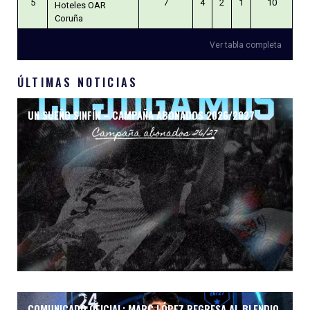
5
7
4
2
1
10
Hoteles OAR
Coruña
Ver tabla completa
ÚLTIMAS NOTICIAS
UN SUEÑO SINFÍN – CAMPAÑA ABONADOS 2026/2027
COMUNICADO OFICIAL: MARC LÓPEZ REGRESA AL BLENDIO