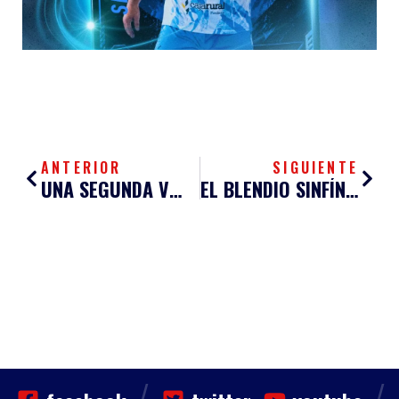
Ant
Sigu
ANTERIOR
SIGUIENTE
UNA SEGUNDA VUELTA, UNA SEGUNDA OPORTUNIDAD
EL BLENDIO SINFÍN PELEARÁ POR SEGUIR CON LA BUENA SUERTE EN TIERRAS NAVARRAS
/
/