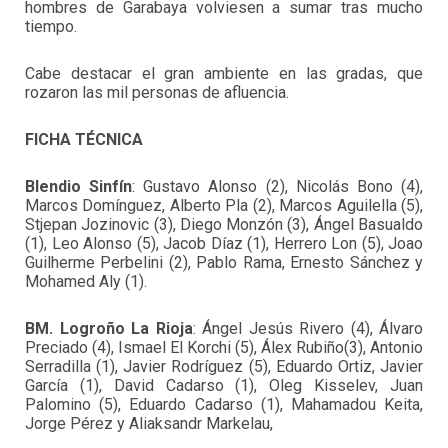
hombres de Garabaya volviesen a sumar tras mucho
tiempo.
Cabe destacar el gran ambiente en las gradas, que
rozaron las mil personas de afluencia.
FICHA TÉCNICA
Blendio Sinfín
: Gustavo Alonso (2), Nicolás Bono (4),
Marcos Domínguez, Alberto Pla (2), Marcos Aguilella (5),
Stjepan Jozinovic (3), Diego Monzón (3), Ángel Basualdo
(1), Leo Alonso (5), Jacob Díaz (1), Herrero Lon (5), Joao
Guilherme Perbelini (2), Pablo Rama, Ernesto Sánchez y
Mohamed Aly (1).
BM. Logroño La Rioja
: Ángel Jesús Rivero (4), Álvaro
Preciado (4), Ismael El Korchi (5), Álex Rubiño(3), Antonio
Serradilla (1), Javier Rodríguez (5), Eduardo Ortiz, Javier
García (1), David Cadarso (1), Oleg Kisselev, Juan
Palomino (5), Eduardo Cadarso (1), Mahamadou Keita,
Jorge Pérez y Aliaksandr Markelau,