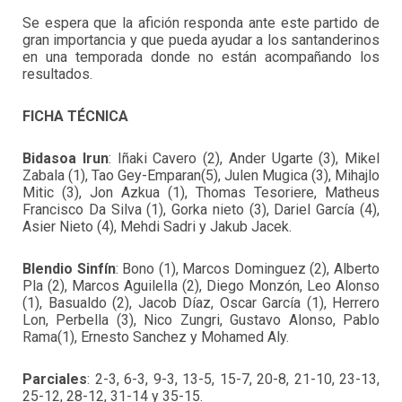
Se espera que la afición responda ante este partido de
gran importancia y que pueda ayudar a los santanderinos
en una temporada donde no están acompañando los
resultados.
FICHA TÉCNICA
Bidasoa Irun
: Iñaki Cavero (2), Ander Ugarte (3), Mikel
Zabala (1), Tao Gey-Emparan(5), Julen Mugica (3), Mihajlo
Mitic (3), Jon Azkua (1), Thomas Tesoriere, Matheus
Francisco Da Silva (1), Gorka nieto (3), Dariel García (4),
Asier Nieto (4), Mehdi Sadri y Jakub Jacek.
Blendio Sinfín
: Bono (1), Marcos Dominguez (2), Alberto
Pla (2), Marcos Aguilella (2), Diego Monzón, Leo Alonso
(1), Basualdo (2), Jacob Díaz, Oscar García (1), Herrero
Lon, Perbella (3), Nico Zungri, Gustavo Alonso, Pablo
Rama(1), Ernesto Sanchez y Mohamed Aly.
Parciales
: 2-3, 6-3, 9-3, 13-5, 15-7, 20-8, 21-10, 23-13,
25-12, 28-12, 31-14 y 35-15.