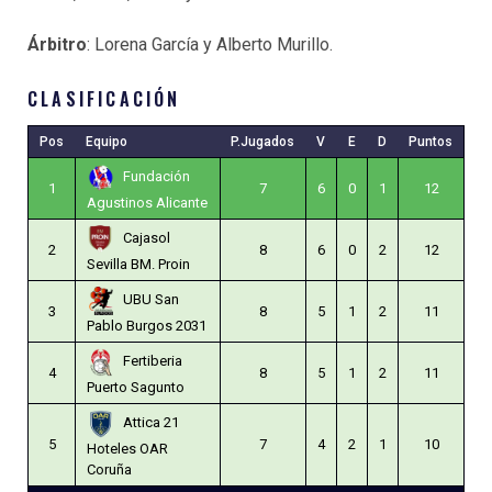
Árbitro
: Lorena García y Alberto Murillo.
CLASIFICACIÓN
Pos
Equipo
P.Jugados
V
E
D
Puntos
Fundación
1
7
6
0
1
12
Agustinos Alicante
Cajasol
2
8
6
0
2
12
Sevilla BM. Proin
UBU San
3
8
5
1
2
11
Pablo Burgos 2031
Fertiberia
4
8
5
1
2
11
Puerto Sagunto
Attica 21
5
7
4
2
1
10
Hoteles OAR
Coruña