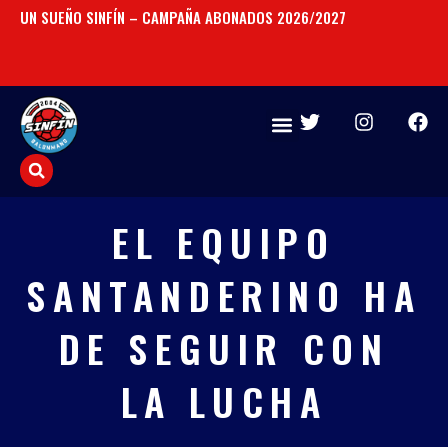
Ir
UN SUEÑO SINFÍN – CAMPAÑA ABONADOS 2026/2027
CO
al
SA
contenido
T
I
F
w
n
a
i
s
c
t
t
e
t
a
b
e
g
o
EL EQUIPO
r
r
o
a
k
SANTANDERINO HA
m
DE SEGUIR CON
LA LUCHA