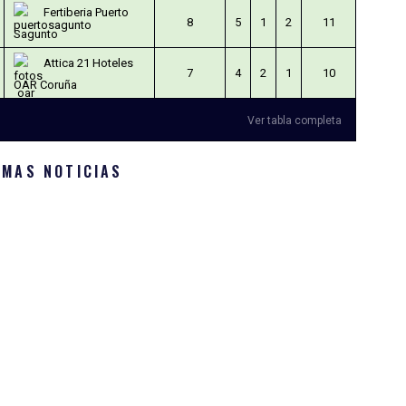
Fertiberia Puerto
8
5
1
2
11
Sagunto
Attica 21 Hoteles
7
4
2
1
10
OAR Coruña
Ver tabla completa
IMAS NOTICIAS
SUEÑO SINFÍN – CAMPAÑA ABONADOS 2026/2027