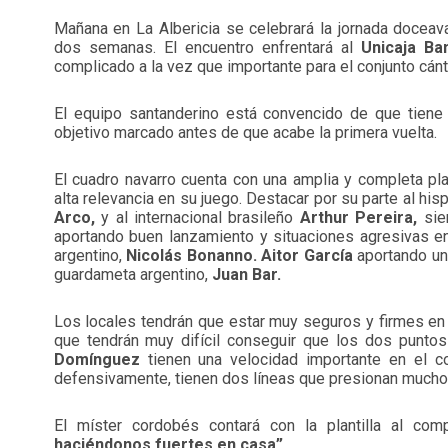
Mañana en La Albericia se celebrará la jornada docea
dos semanas. El encuentro enfrentará al
Unicaja Ban
complicado a la vez que importante para el conjunto cánt
El equipo santanderino está convencido de que tiene 
objetivo marcado antes de que acabe la primera vuelta.
El cuadro navarro cuenta con una amplia y completa pla
alta relevancia en su juego. Destacar por su parte al his
Arco,
y al internacional brasileño
Arthur Pereira,
sie
aportando buen lanzamiento y situaciones agresivas en
argentino,
Nicolás Bonanno.
Aitor García
aportando un 
guardameta argentino,
Juan Bar.
Los locales tendrán que estar muy seguros y firmes en 
que tendrán muy difícil conseguir que los dos punto
Domínguez
tienen una velocidad importante en el con
defensivamente, tienen dos líneas que presionan mucho a
El míster cordobés contará con la plantilla al comp
haciéndonos fuertes en casa”.