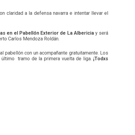
n claridad a la defensa navarra e intentar llevar el
COM
SIN
as en el Pabellón Exterior de La Albericia
y será
berto Carlos Mendoza Roldán.
al pabellón con un acompañante gratuitamente. Los
 último tramo de la primera vuelta de liga.
¡Todxs
COM
BLE