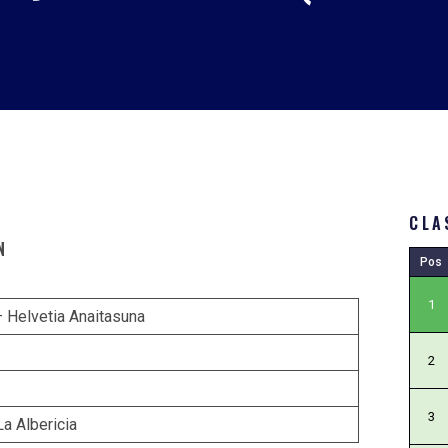
CLA
N
Pos
1
– Helvetia Anaitasuna
2
3
La Albericia