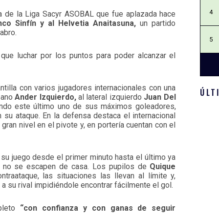
4
va de la Liga Sacyr ASOBAL que fue aplazada hace
co Sinfín y al Helvetia Anaitasuna,
un partido
abro.
5
que luchar por los puntos para poder alcanzar el
ntilla con varios jugadores internacionales con una
ÚLT
pano
Ander Izquierdo,
al lateral izquierdo
Juan Del
ndo este último uno de sus máximos goleadores,
UN 
 su ataque. En la defensa destaca el internacional
gran nivel en el pivote y, en portería cuentan con el
su juego desde el primer minuto hasta el último ya
s no se escapen de casa. Los pupilos de
Quique
traataque, las situaciones las llevan al límite y,
 su rival impidiéndole encontrar fácilmente el gol.
leto
“con confianza y con ganas de seguir