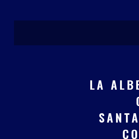
Ir
al
contenido
LA ALB
SANTA
CO