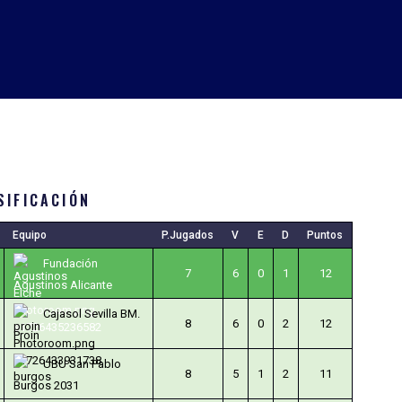
SIFICACIÓN
Equipo
P.Jugados
V
E
D
Puntos
Fundación
7
6
0
1
12
Agustinos Alicante
Cajasol Sevilla BM.
8
6
0
2
12
Proin
UBU San Pablo
8
5
1
2
11
Burgos 2031