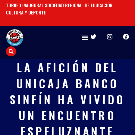
Ir
TORNEO INAUGURAL SOCIEDAD REGIONAL DE EDUCACIÓN,
UN
al
CULTURA Y DEPORTE
contenido
T
I
F
w
n
a
i
s
c
t
t
e
t
a
b
LA AFICIÓN DEL
e
g
o
r
r
o
UNICAJA BANCO
a
k
m
SINFÍN HA VIVIDO
UN ENCUENTRO
ESPELUZNANTE